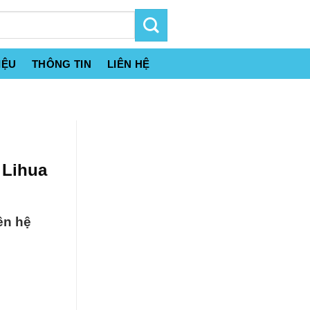
IỆU
THÔNG TIN
LIÊN HỆ
 Lihua
ên hệ