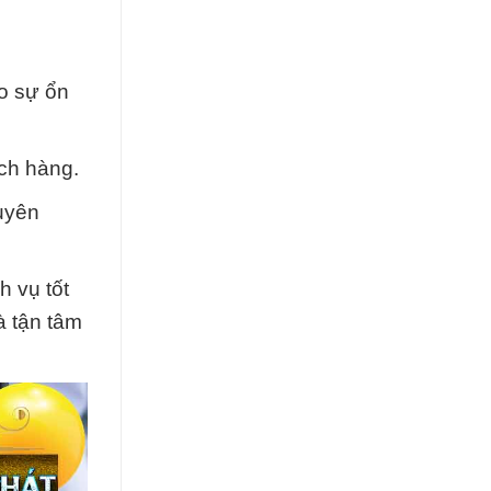
ảo sự ổn
ách hàng.
uyên
 vụ tốt
à tận tâm