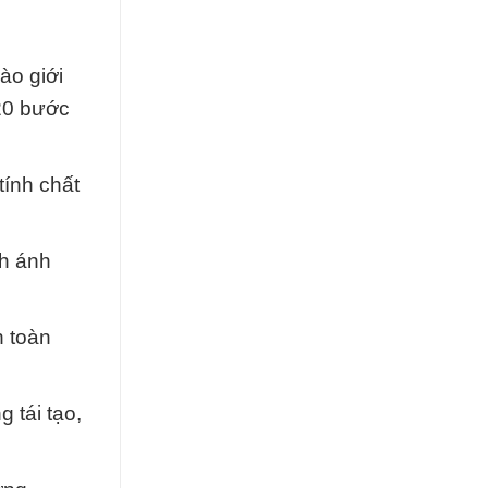
ào giới
20 bước
tính chất
nh ánh
n toàn
 tái tạo,