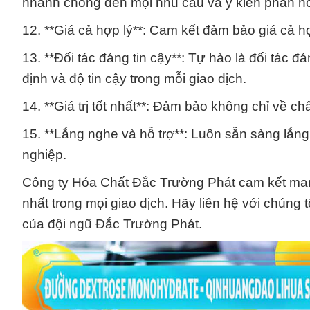
nhanh chóng đến mọi nhu cầu và ý kiến phản hồ
12. **Giá cả hợp lý**: Cam kết đảm bảo giá cả hợ
13. **Đối tác đáng tin cậy**: Tự hào là đối tác 
định và độ tin cậy trong mỗi giao dịch.
14. **Giá trị tốt nhất**: Đảm bảo không chỉ về c
15. **Lắng nghe và hỗ trợ**: Luôn sẵn sàng lắn
nghiệp.
Công ty Hóa Chất Đắc Trường Phát cam kết mang
nhất trong mọi giao dịch. Hãy liên hệ với chúng
của đội ngũ Đắc Trường Phát.