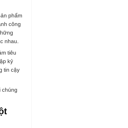
 sản phẩm
ành công
 những
ác nhau.
ảm tiêu
hập kỷ
 tin cậy
i chúng
ột