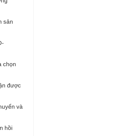
ợng
nh sản
D-
ựa chọn
hận được
chuyển và
n hồi