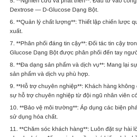
5. **Nghiên cứu và phát triển**: Đầu tư vào công
Dextrose — D-Glucose Dạng Bột.
6. **Quản lý chất lượng**: Thiết lập chiến lược q
xuất.
7. **Phân phối đáng tin cậy**: Đối tác tin cậy 
Glucose Dạng Bột được phân phối đến tay ngườ
8. **Đa dạng sản phẩm và dịch vụ**: Mang lại sự
sản phẩm và dịch vụ phù hợp.
9. **Hỗ trợ chuyên nghiệp**: Khách hàng khôn
sự hỗ trợ chuyên nghiệp từ đội ngũ nhân viên c
10. **Bảo vệ môi trường**: Áp dụng các biện ph
sử dụng hóa chất.
11. **Chăm sóc khách hàng**: Luôn đặt sự hài 