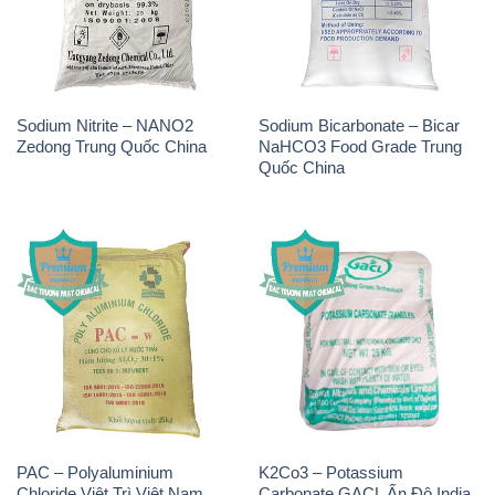
Sodium Nitrite – NANO2
Sodium Bicarbonate – Bicar
Zedong Trung Quốc China
NaHCO3 Food Grade Trung
Quốc China
PAC – Polyaluminium
K2Co3 – Potassium
Chloride Việt Trì Việt Nam
Carbonate GACL Ấn Độ India