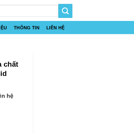
IỆU
THÔNG TIN
LIÊN HỆ
a chất
cid
ên hệ