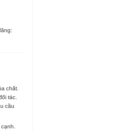
đăng:
a chất.
ối tác.
hu cầu
 cạnh.