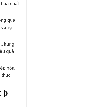
 hóa chất
hông qua
g vững
. Chúng
iệu quả
iệp hóa
ể thúc
t þ