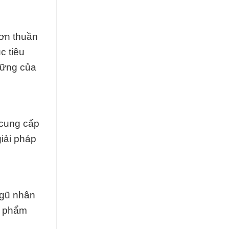
đơn thuần
c tiêu
 vững của
 cung cấp
iải pháp
ngũ nhân
ản phẩm