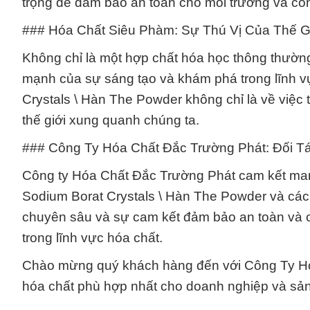
trọng để đảm bảo an toàn cho môi trường và co
### Hóa Chất Siêu Phàm: Sự Thú Vị Của Thế G
Không chỉ là một hợp chất hóa học thông thườn
mạnh của sự sáng tạo và khám phá trong lĩnh v
Crystals \ Hàn The Powder không chỉ là về việc 
thế giới xung quanh chúng ta.
### Công Ty Hóa Chất Đắc Trường Phát: Đối T
Công ty Hóa Chất Đắc Trường Phát cam kết man
Sodium Borat Crystals \ Hàn The Powder và các 
chuyên sâu và sự cam kết đảm bảo an toàn và chấ
trong lĩnh vực hóa chất.
Chào mừng quý khách hàng đến với Công Ty Hóa
hóa chất phù hợp nhất cho doanh nghiệp và sả