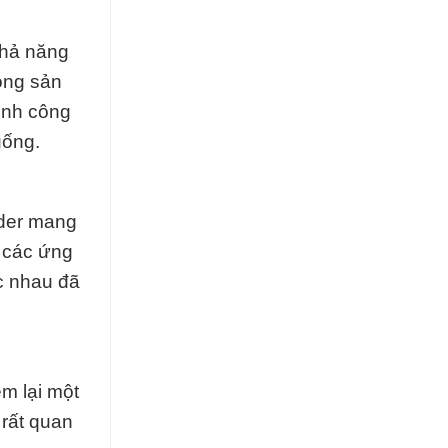
khả năng
ong sản
rình công
uống.
wder mang
ề các ứng
c nhau đã
m lại một
 rất quan