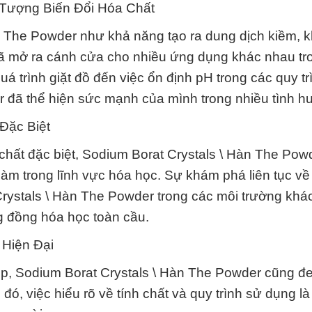
n Tượng Biến Đổi Hóa Chất
àn The Powder như khả năng tạo ra dung dịch kiềm, 
đã mở ra cánh cửa cho nhiều ứng dụng khác nhau tr
á trình giặt đồ đến việc ổn định pH trong các quy t
 đã thể hiện sức mạnh của mình trong nhiều tình h
Đặc Biệt
h chất đặc biệt, Sodium Borat Crystals \ Hàn The Po
làm trong lĩnh vực hóa học. Sự khám phá liên tục v
rystals \ Hàn The Powder trong các môi trường khá
ng đồng hóa học toàn cầu.
 Hiện Đại
p, Sodium Borat Crystals \ Hàn The Powder cũng đe
ó, việc hiểu rõ về tính chất và quy trình sử dụng là