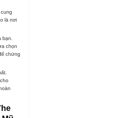
ị cung
o là nơi
a bạn.
lựa chọn
 để chứng
ất.
 cho
 hoàn
The