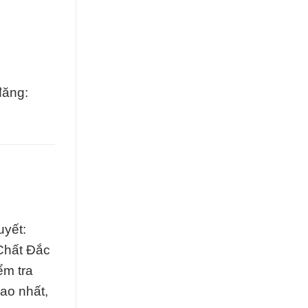
đăng:
uyết:
Chất Đắc
ểm tra
ao nhất,