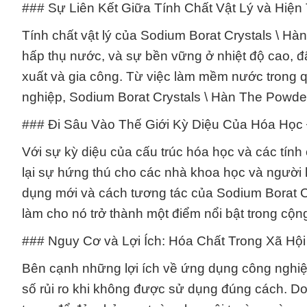
### Sự Liên Kết Giữa Tính Chất Vật Lý và Hiệ
Tính chất vật lý của Sodium Borat Crystals \ H
hấp thụ nước, và sự bền vững ở nhiệt độ cao, 
xuất và gia công. Từ việc làm mềm nước trong qu
nghiệp, Sodium Borat Crystals \ Hàn The Powder
### Đi Sâu Vào Thế Giới Kỳ Diệu Của Hóa Học 
Với sự kỳ diệu của cấu trúc hóa học và các tín
lại sự hứng thú cho các nhà khoa học và người 
dụng mới và cách tương tác của Sodium Borat C
làm cho nó trở thành một điểm nổi bật trong cộ
### Nguy Cơ và Lợi Ích: Hóa Chất Trong Xã Hội
Bên cạnh những lợi ích về ứng dụng công nghiệ
số rủi ro khi không được sử dụng đúng cách. Do đ