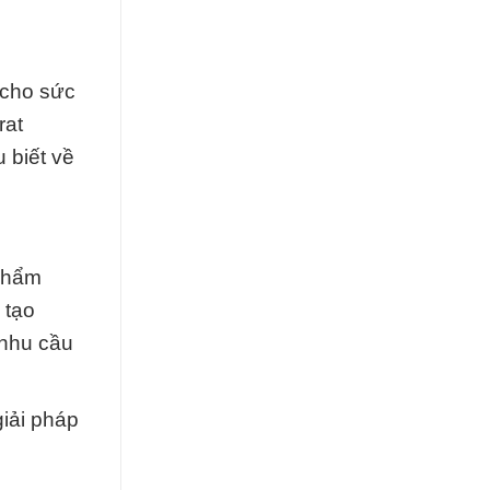
 cho sức
rat
 biết về
 phẩm
 tạo
 nhu cầu
iải pháp