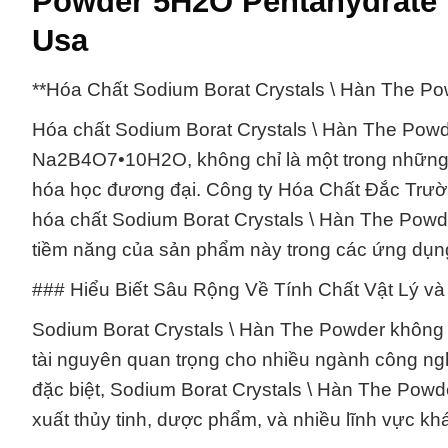
Powder 5H2O Pentahydrate 
Usa
**Hóa Chất Sodium Borat Crystals \ Hàn The 
Hóa chất Sodium Borat Crystals \ Hàn The Powd
Na2B4O7•10H2O, không chỉ là một trong những hó
hóa học đương đại. Công ty Hóa Chất Đắc Trường
hóa chất Sodium Borat Crystals \ Hàn The Powd
tiềm năng của sản phẩm này trong các ứng dụng
### Hiểu Biết Sâu Rộng Về Tính Chất Vật Lý v
Sodium Borat Crystals \ Hàn The Powder không 
tài nguyên quan trọng cho nhiều ngành công ng
đặc biệt, Sodium Borat Crystals \ Hàn The Powd
xuất thủy tinh, dược phẩm, và nhiều lĩnh vực kh