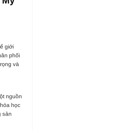
G Mỹ
ế giới
hân phối
trọng và
một nguồn
 hóa học
g sản