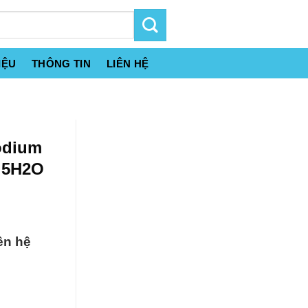
IỆU
THÔNG TIN
LIÊN HỆ
odium
r 5H2O
ên hệ