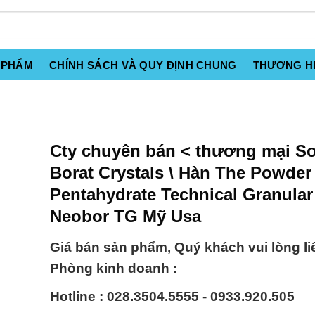
 PHẨM
CHÍNH SÁCH VÀ QUY ĐỊNH CHUNG
THƯƠNG H
Cty chuyên bán < thương mại S
Borat Crystals \ Hàn The Powde
Pentahydrate Technical Granular
Neobor TG Mỹ Usa
Giá bán sản phẩm, Quý khách vui lòng li
Phòng kinh doanh :
Hotline : 028.3504.5555 - 0933.920.505