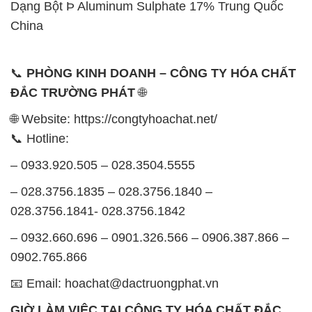
Dạng Bột Þ Aluminum Sulphate 17% Trung Quốc
China
📞
PHÒNG KINH DOANH – CÔNG TY HÓA CHẤT
ĐẮC TRƯỜNG PHÁT
🌐
🌐 Website: https://congtyhoachat.net/
📞 Hotline:
– 0933.920.505 – 028.3504.5555
– 028.3756.1835 – 028.3756.1840 –
028.3756.1841- 028.3756.1842
– 0932.660.696 – 0901.326.566 – 0906.387.866 –
0902.765.866
📧 Email: hoachat@dactruongphat.vn
GIỜ LÀM VIỆC TẠI CÔNG TY HÓA CHẤT ĐẮC