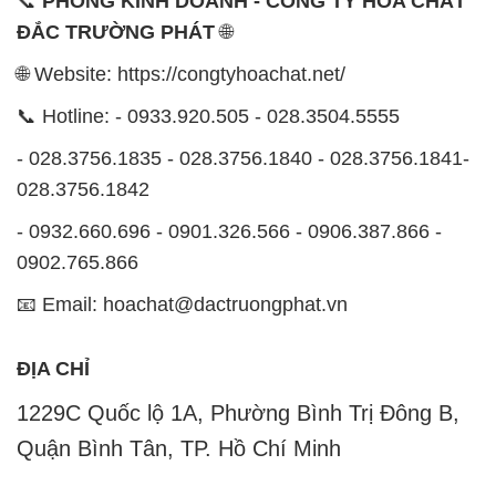
- 028.3756.1835 - 028.3756.1840 - 028.3756.1841-
028.3756.1842
- 0932.660.696 - 0901.326.566 - 0906.387.866 -
0902.765.866
📧 Email: hoachat@dactruongphat.vn
ĐỊA CHỈ
1229C Quốc lộ 1A, Phường Bình Trị Đông B,
Quận Bình Tân, TP. Hồ Chí Minh
CÔNG TY XNK TM SX HÓA CHẤT ĐẮC TRƯỜNG
PHÁT
Công ty Hóa Chất Đắc Trường Phát, hoạt động dưới