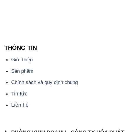
THÔNG TIN
Giới thiệu
Sản phẩm
Chính sách và quy định chung
Tin tức
Liên hệ
📞
PHÒNG KINH DOANH - CÔNG TY HÓA CHẤT
ĐẮC TRƯỜNG PHÁT
🌐
🌐 Website: https://congtyhoachat.net/
📞 Hotline: - 0933.920.505 - 028.3504.5555