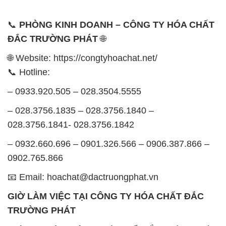
📞 Hotline:
– 0933.920.505 – 028.3504.5555
– 028.3756.1835 – 028.3756.1840 –
028.3756.1841- 028.3756.1842
– 0932.660.696 – 0901.326.566 – 0906.387.866 –
0902.765.866
📧 Email: hoachat@dactruongphat.vn
GIỜ LÀM VIỆC TẠI CÔNG TY HÓA CHẤT ĐẮC
TRƯỜNG PHÁT
Thời gian làm việc
tại Hóa Chất Đắc Trường Phát
được tổ chức như sau:
Thứ 2 đến thứ 6: Buổi sáng: từ 8h đến 11h – Buổi
chiều: từ 12h30 đến 17h