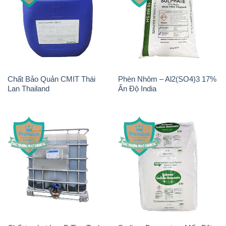
Chất Bảo Quản CMIT Thái
Phèn Nhôm – Al2(SO4)3 17%
Lan Thailand
Ấn Độ India
Chất tạo bọt Las P Tico Tank
Sodium Benzoate – Mốc Bột
IBC Bồn Việt Nam
Kalama Food Grade Mỹ Usa