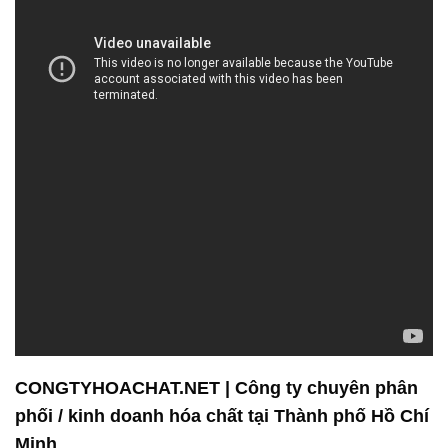
CONGTYHOACHAT.NET | Công ty chuyên phân
phối / kinh doanh hóa chất tại Thành phố Hồ Chí
Minh
– **NaOH (Hidroxide Natri):** Là một trong những
hóa chất cơ bản và quan trọng, NaOH được sử
dụng trong nhiều ngành công nghiệp như sản xuất
giấy, dệt may, và chế biến thực phẩm. Chúng tôi