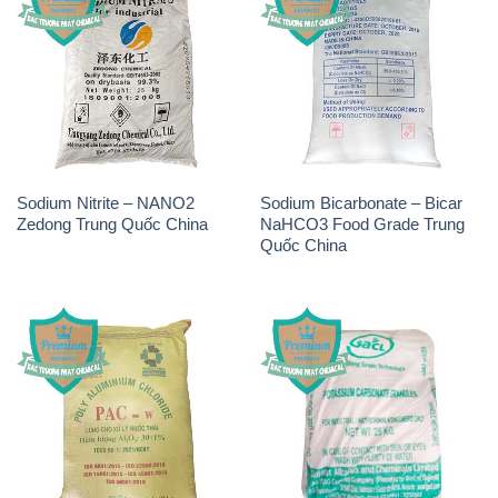
Sodium Nitrite – NANO2
Sodium Bicarbonate – Bicar
Zedong Trung Quốc China
NaHCO3 Food Grade Trung
Quốc China
PAC – Polyaluminium
K2Co3 – Potassium
Chloride Việt Trì Việt Nam
Carbonate GACL Ấn Độ India