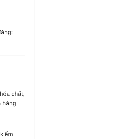
đăng:
hóa chất,
h hàng
 kiểm