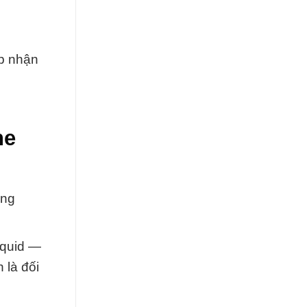
ấp nhận
ne
ông
iquid —
 là đối