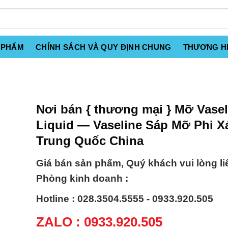
 PHẨM
CHÍNH SÁCH VÀ QUY ĐỊNH CHUNG
THƯƠNG H
Nơi bán { thương mại } Mỡ Vasel
Liquid — Vaseline Sáp Mỡ Phi 
Trung Quốc China
Giá bán sản phẩm, Quý khách vui lòng li
Phòng kinh doanh :
Hotline : 028.3504.5555 - 0933.920.505
ZALO : 0933.920.505