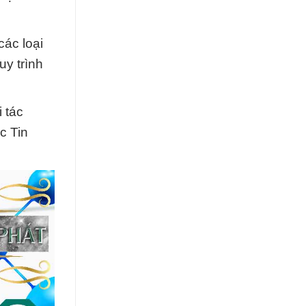
các loại
uy trình
 tác
c Tin