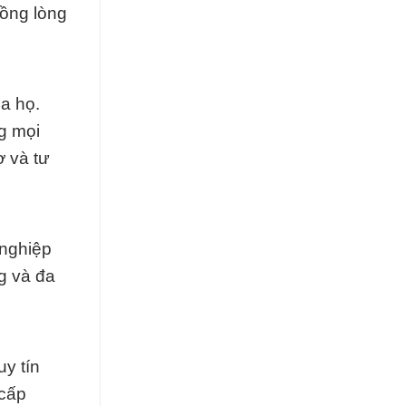
đồng lòng
a họ.
g mọi
ợ và tư
 nghiệp
g và đa
y tín
 cấp