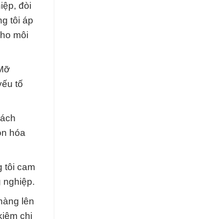
iệp, đòi
g tôi áp
cho môi
 Mỡ
yếu tố
hách
ọn hóa
g tôi cam
g nghiệp.
hàng lên
kiệm chi