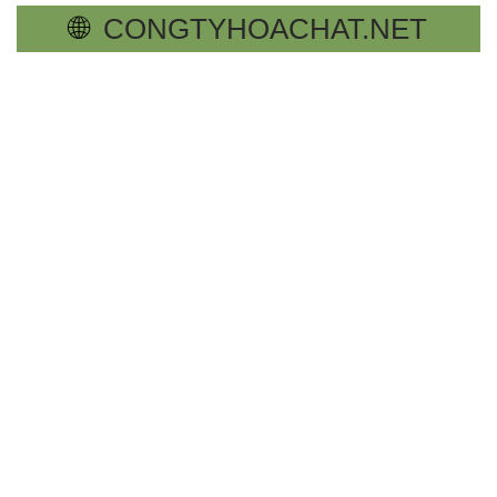
🌐
CONGTYHOACHAT.NET