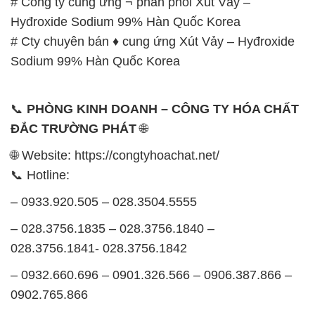
📞
PHÒNG KINH DOANH – CÔNG TY HÓA CHẤT
ĐẮC TRƯỜNG PHÁT
🌐
🌐 Website: https://congtyhoachat.net/
📞 Hotline:
– 0933.920.505 – 028.3504.5555
– 028.3756.1835 – 028.3756.1840 –
028.3756.1841- 028.3756.1842
– 0932.660.696 – 0901.326.566 – 0906.387.866 –
0902.765.866
📧 Email: hoachat@dactruongphat.vn
GIỜ LÀM VIỆC TẠI CÔNG TY HÓA CHẤT ĐẮC
TRƯỜNG PHÁT
Thời gian làm việc
tại Hóa Chất Đắc Trường Phát