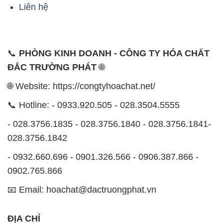
ĐẮC TRƯỜNG PHÁT
🌐
🌐 Website: https://congtyhoachat.net/
📞 Hotline: - 0933.920.505 - 028.3504.5555
- 028.3756.1835 - 028.3756.1840 - 028.3756.1841-
028.3756.1842
- 0932.660.696 - 0901.326.566 - 0906.387.866 -
0902.765.866
📧 Email: hoachat@dactruongphat.vn
ĐỊA CHỈ
1229C Quốc lộ 1A, Phường Bình Trị Đông B,
Quận Bình Tân, TP. Hồ Chí Minh