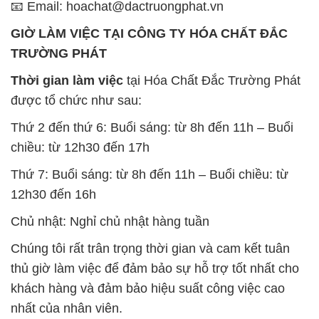
được tổ chức như sau:
Thứ 2 đến thứ 6: Buổi sáng: từ 8h đến 11h – Buổi
chiều: từ 12h30 đến 17h
Thứ 7: Buổi sáng: từ 8h đến 11h – Buổi chiều: từ
12h30 đến 16h
Chủ nhật: Nghỉ chủ nhật hàng tuần
Chúng tôi rất trân trọng thời gian và cam kết tuân
thủ giờ làm việc để đảm bảo sự hỗ trợ tốt nhất cho
khách hàng và đảm bảo hiệu suất công việc cao
nhất của nhân viên.
BẢN ĐỒ MAP TẠI CÔNG TY HÓA CHẤT ĐẮC
TRƯỜNG PHÁT
ĐỊA CHỈ: 1229C Quốc lộ 1A, Phường Bình Trị
Đông B, Quận Bình Tân, Sài Gòn TP. Hồ Chí