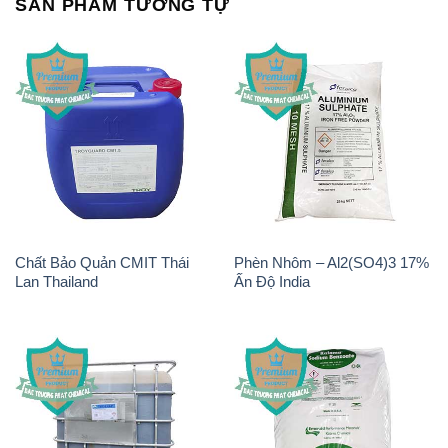
Chất Bảo Quản CMIT Thái
Phèn Nhôm – Al2(SO4)3 17%
Lan Thailand
Ấn Độ India
Chất tạo bọt Las P Tico Tank
Sodium Benzoate – Mốc Bột