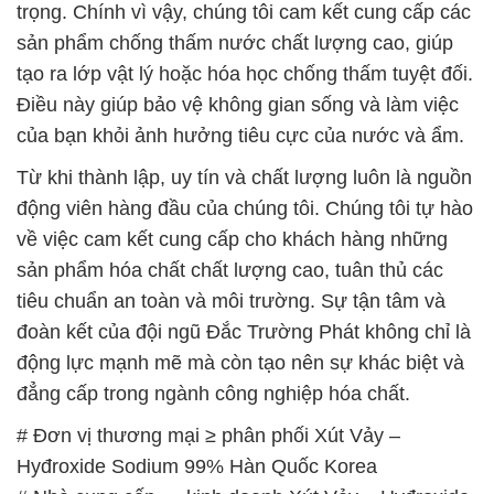
của bạn khỏi ảnh hưởng tiêu cực của nước và ẩm.
Từ khi thành lập, uy tín và chất lượng luôn là nguồn
động viên hàng đầu của chúng tôi. Chúng tôi tự hào
về việc cam kết cung cấp cho khách hàng những
sản phẩm hóa chất chất lượng cao, tuân thủ các
tiêu chuẩn an toàn và môi trường. Sự tận tâm và
đoàn kết của đội ngũ Đắc Trường Phát không chỉ là
động lực mạnh mẽ mà còn tạo nên sự khác biệt và
đẳng cấp trong ngành công nghiệp hóa chất.
# Đơn vị thương mại ≥ phân phối Xút Vảy –
Hyđroxide Sodium 99% Hàn Quốc Korea
# Nhà cung cấp — kinh doanh Xút Vảy – Hyđroxide
Sodium 99% Hàn Quốc Korea
# Đơn vị cung cấp § kinh doanh Xút Vảy –
Hyđroxide Sodium 99% Hàn Quốc Korea
# Đơn vị chuyên bán ═ phân phối Xút Vảy –