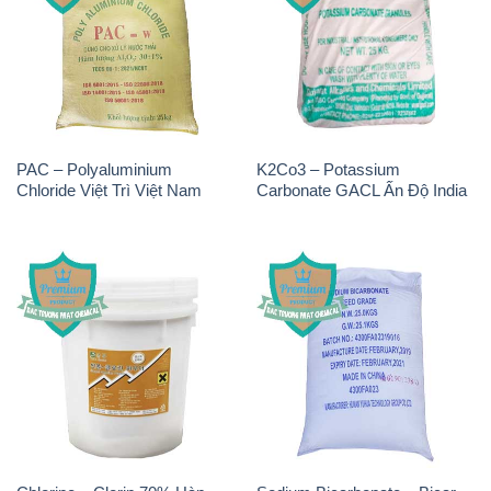
PAC – Polyaluminium
K2Co3 – Potassium
Chloride Việt Trì Việt Nam
Carbonate GACL Ấn Độ India
Chlorine – Clorin 70% Hàn
Sodium Bicarbonate – Bicar
Quốc Korea
NaHCO3 Feed Grade Hunan
Yuhua Trung Quốc China